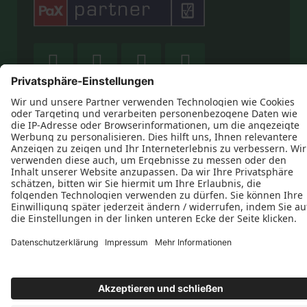










Datenschutz
Impressum
Kontakt
Schreinerei Roland Storhas © 2026