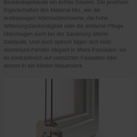
Bestandsgebäude ein echter Gewinn. Die positiven
ein Höchstmaß an Komfort versprechen und sich
Eigenschaften des Material-Mix, wie die
elegant in eine einzigartige Außenansicht integrieren.
erstklassigen Wärmedämmwerte, die hohe
Unsere Holz-Aluminium-Fenster von PaX halten,
Witterungsbeständigkeit oder die einfache Pflege
was sie versprechen. Nach außen hin sind sie
überzeugen auch bei der Sanierung älterer
nahezu unverwüstlich und dennoch von besonderer
Gebäude. Und auch optisch fügen sich Holz-
Ästhetik geprägt. Im Innern versprühen die
Aluminium-Fenster elegant in ältere Fassaden, sei
Holzoberflächen Behaglichkeit und Wärme.
es kontrastreich auf verputzten Fassaden oder
dezent in ein Klinker-Mauerwerk.