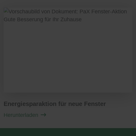
beeinträchtigt.
Sie möchten die Wartung Ihrer Holz-Alu-
Fenster lieber einem Fachbetrieb
anvertrauen? Sprechen Sie uns an. Wir
erstellen Ihnen gerne ein Angebot für eine
jährliche Fenster-Wartung.
Energiesparaktion für neue Fenster
Herunterladen