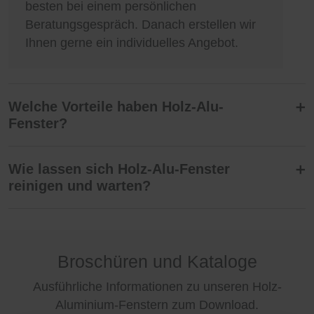
besten bei einem persönlichen
Beratungsgespräch. Danach erstellen wir
Ihnen gerne ein individuelles Angebot.
Welche Vorteile haben Holz-Alu-
Fenster?
Der Material-Mix bei Fenstern aus Holz
Wie lassen sich Holz-Alu-Fenster
und Aluminium hat viele Vorteile:
reinigen und warten?
besonders hohe
Frisch beschichtete Oberflächen neuer
Witterungsbeständigkeit
Holz-Alu-Fenster sollten Sie frühestens
beständige Optik
Broschüren und Kataloge
nach sechs bis acht Wochen reinigen.
sehr gute Dämmwerte
Seien Sie achtsam bei der Reinigung:
Ausführliche Informationen zu unseren Holz-
innen wie außen unzählige
intensives und trockenes Reiben sowie
Gestaltungsmöglichkeiten
Aluminium-Fenstern zum Download.