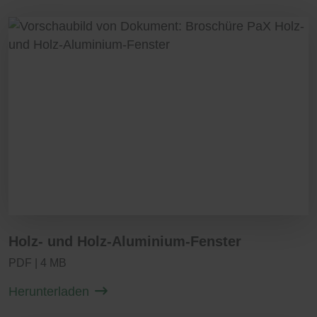
aggressive Reinigungsmittel sollten Sie
leichte Reinigung
vermeiden.
vollständig recyclebar
Wertsteigerung für Ihre Immobilie
Die außenliegenden Aluminiumflächen
sollten Sie zweimal im Jahr, die
innenliegende Holzoberfläche einmal im
Jahr reinigen. Kontrollieren Sie die
Oberflächen auch auf Beschädigungen,
und beseitigen Sie diese mit passendem
Lack.
Eine Wartung aller beweglichen
Beschlagteile empfehlen wir einmal jährlich
durchzuführen. Ölen bzw. fetten Sie die
Holz- und Holz-Aluminium-Fenster
entsprechenden Teile. Achten Sie bei der
PDF | 4 MB
Reinigung der Beschläge darauf, dass Sie
ein Reinigungsmittel verwenden, dass den
Herunterladen
Korrosionsschutz der Metallteile nicht