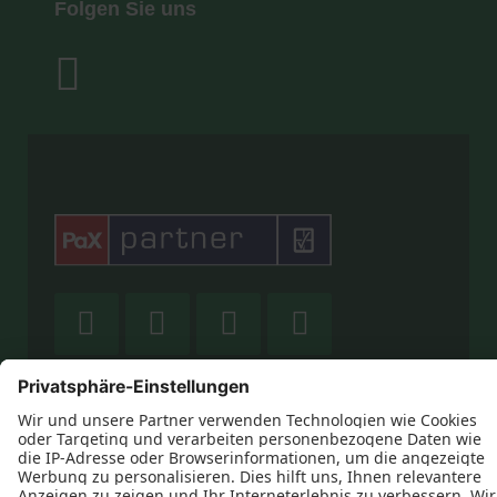
Folgen Sie uns









