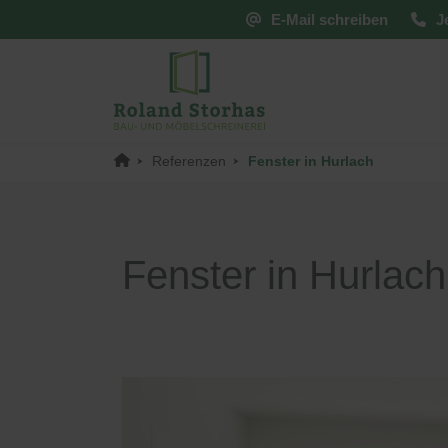
E-Mail schreiben
J
Referenzen
Fenster in Hurlach
PaX-Fenster
PaX-H
Kunststoff
Alumi
Kunststoff-Aluminium
Holz 
Fenster in Hurlach
K-LINE Aluminium
Kunsts
Holz
Altba
Holz-Aluminium
Aktio
Altbau und Denkmal
Fenster-Aktion für den
Rundumschutz