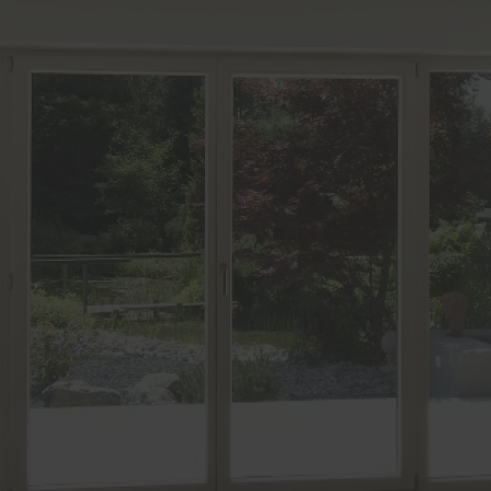
bau
Weitere Leistungen
nbau
Zimmertüren
Überdachungen