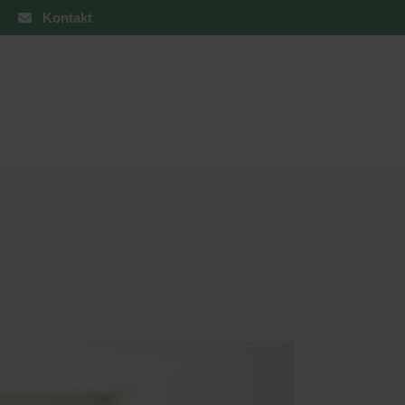
Kontakt
türen
Sonnen- und Insektenschutz
Raffstoren von ROMA
Rollladen von ROMA
ren
Textilscreens von ROMA
Insektenschutz von PaX