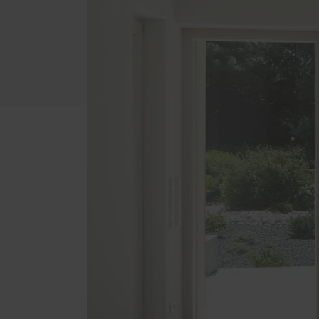
Innenausbau
Möbel
Bad und Wellnessbereich
Lade
Böden
Küchen
Schlafzimmer | Garderoben |
Schränke
Treppen