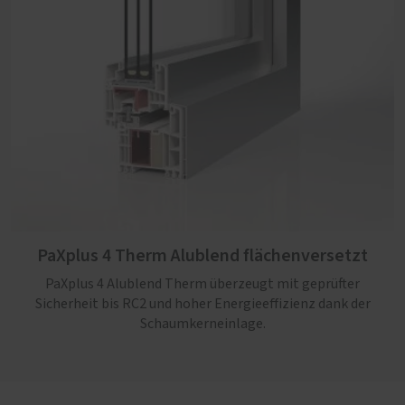
PaXplus 4 Therm Alublend flächenversetzt
PaXplus 4 Alublend Therm überzeugt mit geprüfter
PaXplus 4 Therm Alublend flächenbündig
Sicherheit bis RC2 und hoher Energieeffizienz dank der
Schaumkerneinlage.
PaXplus 4 Alublend Therm überzeugt mit geprüfter
Sicherheit bis RC2 und hoher Energieeffizienz dank der
innovativen Kerndämmung. Die außenliegende
Aluminiumschale in moderner flächenbündiger Optik