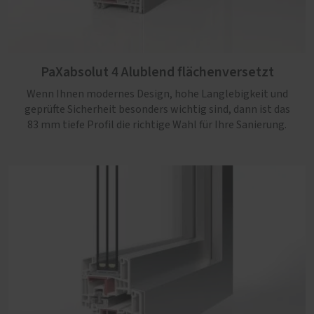
PaXabsolut 4 Alublend flächenversetzt
Wenn Ihnen modernes Design, hohe Langlebigkeit und
PaXabsolut 4 Alublend flächenbündig
geprüfte Sicherheit besonders wichtig sind, dann ist das
83 mm tiefe Profil die richtige Wahl für Ihre Sanierung.
Ein robustes Profil mit sehr guter Wärmedämmung,
Sicherheit bis RC3, Schallschutz serienmäßig und einem
kantigen und flächenbündigem Design, das jedem Neubau
gut steht.