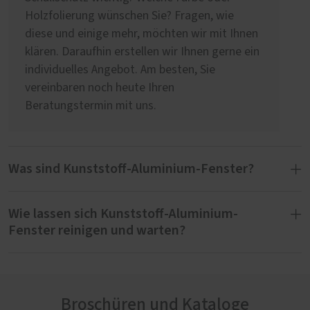
Holzfolierung wünschen Sie? Fragen, wie
diese und einige mehr, möchten wir mit Ihnen
klären. Daraufhin erstellen wir Ihnen gerne ein
individuelles Angebot. Am besten, Sie
vereinbaren noch heute Ihren
Beratungstermin mit uns.
Was sind Kunststoff-Aluminium-Fenster?
Wie lassen sich Kunststoff-Aluminium-
Kunststoff-Aluminium-Fenster bestehen aus
Fenster reinigen und warten?
einem Kunststoff-Rahmen und einer auf der
Außenseite aufgesetzten Aluminiumschale.
Der Material-Mix verspricht eine besondere
Für das Säubern von Kunststoff-Aluminium-
Beständigkeit gegen Witterungseinflüsse wie
Fenstern empfehlen wir ein Mikrofasertuch
Regen, Wind oder UV-Strahlung. Ein weiterer
Broschüren und Kataloge
und ein mildes Reinigungsmittel. Intensives