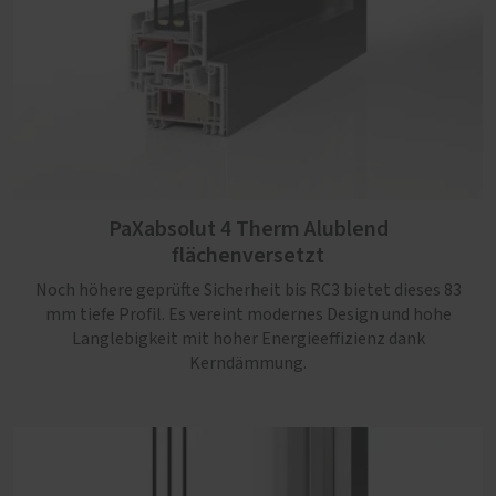
PaXabsolut 4 Therm Alublend
flächenversetzt
Noch höhere geprüfte Sicherheit bis RC3 bietet dieses 83
PaXabsolut 4 Alublend Therm flächenbündig
mm tiefe Profil. Es vereint modernes Design und hohe
Langlebigkeit mit hoher Energieeffizienz dank
Ein robustes Profil mit optimaler Dämmung dank
Kerndämmung.
Schaumkerneinlage, Sicherheit bis RC3, Schallschutz
serienmäßig und einem kantigen und flächenbündigem
Design, das jedem Neubau gut steht.