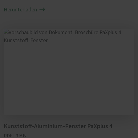
Aluminium-Fenster lieber einem Fachbetrieb
Herunterladen
anvertrauen? Sprechen Sie uns an. Wir
erstellen Ihnen gerne ein Angebot für eine
jährliche Fenster-Wartung.
Kunststoff-Aluminium-Fenster PaXplus 4
PDF | 3 MB