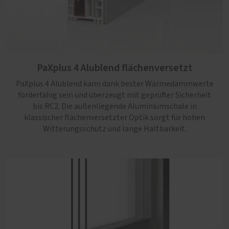
PaXplus 4 Alublend flächenversetzt
PaXplus 4 Alublend kann dank bester Wärmedämmwerte
förderfähig sein und überzeugt mit geprüfter Sicherheit
PaXplus 4 Alublend flächenbündig
bis RC2. Die außenliegende Aluminiumschale in
klassischer flächenversetzter Optik sorgt für hohen
PaXplus 4 Alublend überzeugt mit geprüfter Sicherheit bis
Witterungsschutz und lange Haltbarkeit.
RC2 und förderfähiger Wärmedämmung. Die
außenliegende Aluminiumschale in moderner
flächenbündiger Optik sorgt für hohen Witterungsschutz
und klare Linien in jedem Neubau.