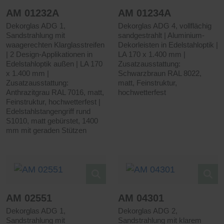
AM 01232A
AM 01234A
Dekorglas ADG 1,
Dekorglas ADG 4, vollflächig
Sandstrahlung mit
sandgestrahlt | Aluminium-
waagerechten Klarglasstreifen
Dekorleisten in Edelstahloptik |
| 2 Design-Applikationen in
LA 170 x 1.400 mm |
Edelstahloptik außen | LA 170
Zusatzausstattung:
x 1.400 mm |
Schwarzbraun RAL 8022,
Zusatzausstattung:
matt, Feinstruktur,
Anthrazitgrau RAL 7016, matt,
hochwetterfest
Feinstruktur, hochwetterfest |
Edelstahlstangengriff rund
S1010, matt gebürstet, 1400
mm mit geraden Stützen
AM 02551
AM 04301
Dekorglas ADG 1,
Dekorglas ADG 2,
Sandstrahlung mit
Sandstrahlung mit klarem