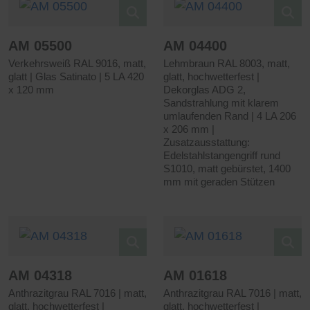
AM 05500
AM 04400
Verkehrsweiß RAL 9016, matt,
Lehmbraun RAL 8003, matt,
glatt | Glas Satinato | 5 LA 420
glatt, hochwetterfest |
x 120 mm
Dekorglas ADG 2,
Sandstrahlung mit klarem
umlaufenden Rand | 4 LA 206
x 206 mm |
Zusatzausstattung:
Edelstahlstangengriff rund
S1010, matt gebürstet, 1400
mm mit geraden Stützen
AM 04318
AM 01618
Anthrazitgrau RAL 7016 | matt,
Anthrazitgrau RAL 7016 | matt,
glatt, hochwetterfest |
glatt, hochwetterfest |