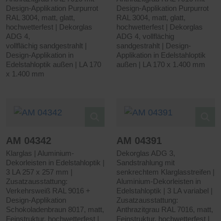
Design-Applikation Purpurrot
Design-Applikation Purpurrot
RAL 3004, matt, glatt,
RAL 3004, matt, glatt,
hochwetterfest | Dekorglas
hochwetterfest | Dekorglas
ADG 4,
ADG 4, vollflächig
vollflächig sandgestrahlt |
sandgestrahlt | Design-
Design-Applikation in
Applikation in Edelstahloptik
Edelstahloptik außen | LA 170
außen | LA 170 x 1.400 mm
x 1.400 mm
AM 04342
AM 04391
Klarglas | Aluminium-
Dekorglas ADG 3,
Dekorleisten in Edelstahloptik |
Sandstrahlung mit
3 LA 257 x 257 mm |
senkrechtem Klarglasstreifen |
Zusatzausstattung:
Aluminium-Dekorleisten in
Verkehrsweiß RAL 9016 +
Edelstahloptik | 3 LA variabel |
Design-Applikation
Zusatzausstattung:
Schokoladenbraun 8017, matt,
Anthrazitgrau RAL 7016, matt,
Feinstruktur, hochwetterfest |
Feinstruktur, hochwetterfest |