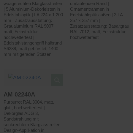
waagerechten Klarglasstreifen
umlaufenden Rand |
| 5 Aluminium-Dekorleisten in
Ornamentrahmen in
Edelstahloptik | LA 224 x 1.200
Edelstahloptik außen | 3 LA
mm | Zusatzausstattung:
257 x 257 mm |
Graualuminium RAL 9007,
Zusatzausstattung: Basaltgrau
matt, Feinstruktur,
RAL 7012, matt, Feinstruktur,
hochwetterfest |
hochwetterfest
Edelstahlstangengriff halbrund
S6289, matt gebürstet, 1400
mm mit geraden Stützen
AM 02240A
Purpurrot RAL 3004, matt,
glatt, hochwetterfest |
Dekorglas ADG 3,
Sandstrahlung mit
senkrechtem Klarglasstreifen |
Design-Applikation in