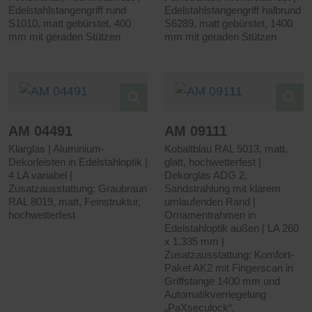
Edelstahlstangengriff rund
Edelstahlstangengriff halbrund
S1010, matt gebürstet, 400
S6289, matt gebürstet, 1400
mm mit geraden Stützen
mm mit geraden Stützen
AM 04491
AM 09111
Klarglas | Aluminium-
Kobaltblau RAL 5013, matt,
Dekorleisten in Edelstahloptik |
glatt, hochwetterfest |
4 LA variabel |
Dekorglas ADG 2,
Zusatzausstattung: Graubraun
Sandstrahlung mit klarem
RAL 8019, matt, Feinstruktur,
umlaufenden Rand |
hochwetterfest
Ornamentrahmen in
Edelstahloptik außen | LA 260
x 1.335 mm |
Zusatzausstattung: Komfort-
Paket AK2 mit Fingerscan in
Griffstange 1400 mm und
Automatikverriegelung
„PaXseculock“,